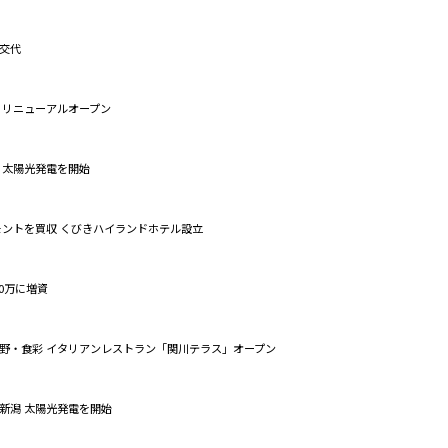
交代
 リニューアルオープン
 太陽光発電を開始
モントを買収 くびきハイランドホテル設立
00万に増資
野・食彩 イタリアンレストラン「関川テラス」オープン
新潟 太陽光発電を開始