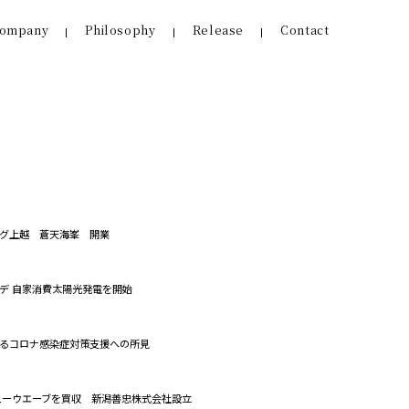
ompany
Philosophy
Release
Contact
グ上越 蒼天海峯 開業
デ 自家消費太陽光発電を開始
るコロナ感染症対策支援への所見
ューウエーブを買収 新潟善忠株式会社設立