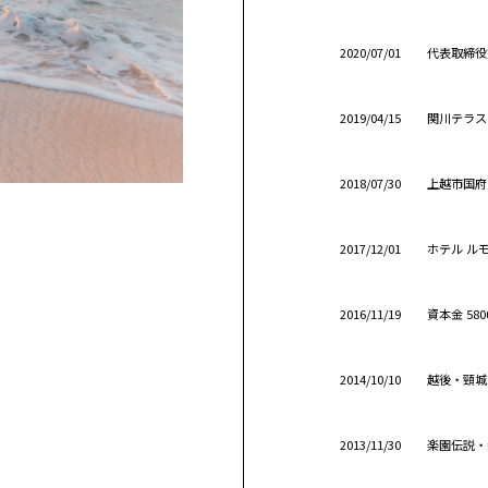
2020/07/01
代表取締役
2019/04/15
関川テラス
2018/07/30
上越市国府
2017/12/01
ホテル ル
2016/11/19
資本金 58
2014/10/10
越後・頸城
2013/11/30
楽園伝説・