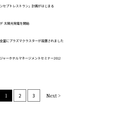
ンセプトレストラン」計画がはじまる
デ 太陽光発電を開始
全室にプラズマクラスターが設置されました
ジャーホテルマネージメントセミナー2012
2
3
1
Next >